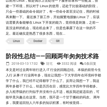
以前用 Linux，都是偶尔上去处理一下服务部署和一些配置，搭
建一下环境，所以对于 Linux 的使用，还处于比较基础的阶段，
只会一些基础的命令就好了，有一些命令甚至没记住，用的时候
再来翻一下。 最近换了新工作，开始频繁地接触 Linux 了，应该
说需要具备能够在 Linux 下开发的能力，觉得很是刺激，之前一
直没这样的机会，现在机会来了，但是也暴露了在这一块的不
足。最近确实是熟悉了很多东西，现在...
Linux
Docker
Git
阶段性总结——回顾两年匆匆技术路
2018-03-13 17:02
随笔
3332 阅读
0条回复
本文是对过去两年转行进入 IT 行业的回顾总结。 本猿的前世今生
入行 从事 IT 行业两年多，现在让我想一下大学四年在环境科学都
学了什么，我已经不记得都学了什么了。反而让我想一下，我这
两年多都干了什么，却是历历在目，感觉比大学四年学得都多。
步入程序猿的行列似乎并没有什么不适，相反我还挺适应的，可
能毕竟兴趣点在这里。当然，我不是一个甘于搬砖的码农。 两年
多，我要追回别人六年多的知识积累，有时候觉得...