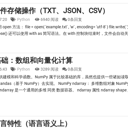
n 文件存储操作（TXT、JSON、CSV）
17:20
Python
6940 阅读
0条回复
方法： file = open( 'example.txt' , 'w' , encoding= 'utf-8' ) file.write( '
.close() 还可以使用 with as 简写语法。在 with 控制块结束时，文件会自动关闭： wi
 基础：数组和向量化计算
16:43
Python
3289 阅读
0条回复
不提供建模和科学函数。NumPy 属于比较基础的库，虽然也提供一些诸如
ndas（基于 NumPy）去实现。 NumPy ndarray： 多维数组对象 N
；ndarray 是一个通用的多维 同类 数据容器。 ndarray 属性 ndarray s
n 语言特性（语言语义上）