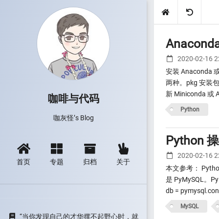
Anacon
2020-02-16 
安装 Anaconda
两种。pkg 安装包就不
新 Miniconda 或 A
咖啡与代码
Python
咖灰怪’s Blog
Python
2020-02-16 
首页
专题
归档
关于
本文参考： Pyth
是 PyMySQL。
db = pymysql.conn
MySQL
“当你发现自己的才华撑不起野心时，就