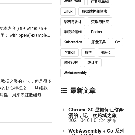
WordPress
计算机基础
Linux
数据结构和算法
架构与设计
类库与拓展
文本内容' ) file.write( '\n' +
系统和运维
Docker
th open( 'example....
Kubernetes
开发工具
Git
Python
数学
微积分
线性代数
统计学
WebAssembly
读取数据之类的方法，但是很多
umPy的核心特征之一：N-维数
最新文章
hape 属性，用来表征数组每一
Chrome 80 是如何让你奔
溃的，记一次跨域之旅
2021-04-01 01:24 发布
WebAssembly + Go 系列