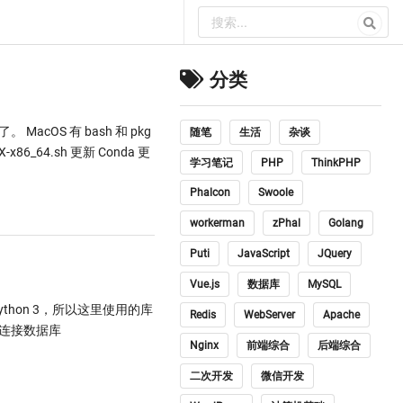
分类
 MacOS 有 bash 和 pkg
随笔
生活
杂谈
86_64.sh 更新 Conda 更
学习笔记
PHP
ThinkPHP
Phalcon
Swoole
workerman
zPhal
Golang
Puti
JavaScript
JQuery
Vue.js
数据库
MySQL
ython 3，所以这里使用的库
Redis
WebServer
Apache
# 连接数据库
Nginx
前端综合
后端综合
二次开发
微信开发