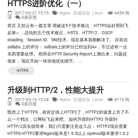
HTTPS进阶优化（一）
2017-03-21 15:15
Nginx
后端综合
Linux
4459 阅
读
0条回复
前言 又拍云有一篇文章 突破这5个技术难点，HTTPS会好用到飞
起来~ ，总结的五个技术难点，HSTS、HTTP/2、OSCP
stapling、Session ID、SNI技术。现在基本我都解决了。 目前在
ssllabs 上的评分： sslbals上的评分已经达到A+，不过还有一点
东西需要处理。 然而在HTTP Security Report上测出来，问题还
很多： 现在开始一块块地优化细节。 ...
HTTPS
升级到HTTP/2，性能大提升
2017-03-16 15:24
Nginx
后端综合
Linux
4119 阅
读
0条回复
既然上了HTTPS，就肯定得上HTTP2了，HTTP2的速度上升了不
止一个档次，让网站飞起来吧。 如何升级到HTTP2 升级到
HTTP/2其实很简单，我们只需要注意这几点： HTTP2现在需要
HTTPS HTTP2要求Nginx版本是1.9.5以上 openssl版本要求1.0.2