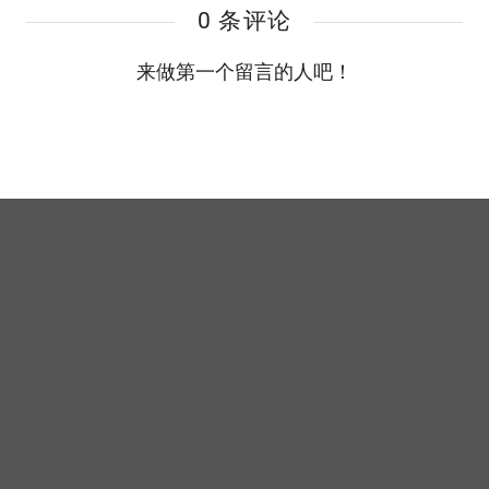
0 条评论
来做第一个留言的人吧！
Copyright © 2020
goozp
All Rights Reserved. Powered by
Puti
粤ICP备16013442号
粤公网安备44049002001079号