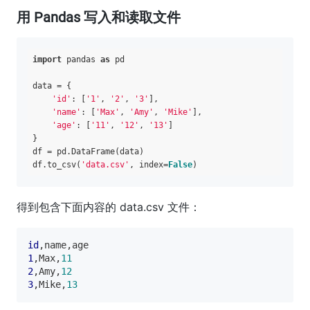
用 Pandas 写入和读取文件
import
 pandas 
as
 pd  

data = {

'id'
: [
'1'
, 
'2'
, 
'3'
],

'name'
: [
'Max'
, 
'Amy'
, 
'Mike'
],

'age'
: [
'11'
, 
'12'
, 
'13'
]

}

df = pd.DataFrame(data)

df.to_csv(
'data.csv'
, index=
False
得到包含下面内容的 data.csv 文件：
id
1
,Max,
11
2
,Amy,
12
3
,Mike,
13