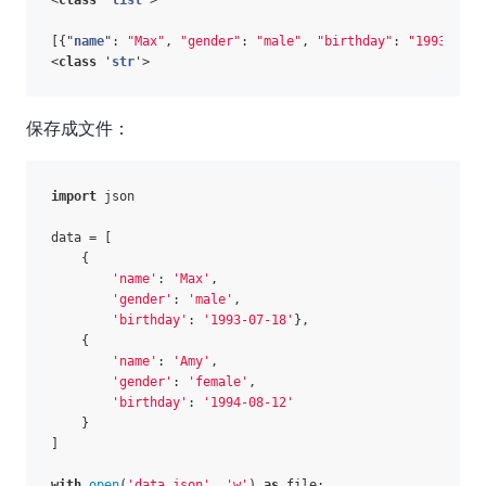
<
class
 '
list
'>

[{"
name
":
"Max"
, 
"gender"
: 
"male"
, 
"birthday"
: 
"1993-07-1
<
class
 '
str
保存成文件：
import
 json

data = [

    {

'name'
: 
'Max'
,

'gender'
: 
'male'
, 

'birthday'
: 
'1993-07-18'
}, 

    {

'name'
: 
'Amy'
, 

'gender'
: 
'female'
, 

'birthday'
: 
'1994-08-12'
    }

]

with
open
(
'data.json'
, 
'w'
) 
as
 file:
