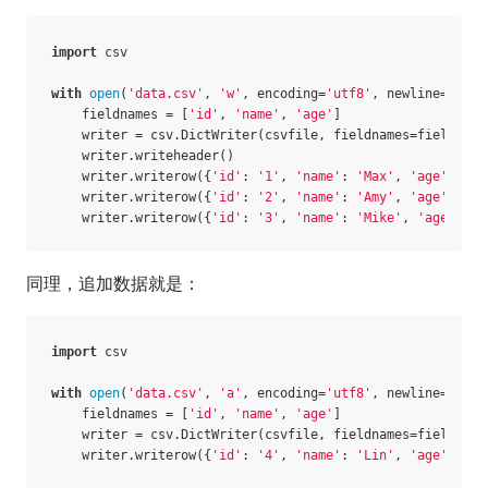
import
 csv

with
open
(
'data.csv'
, 
'w'
, encoding=
'utf8'
, newline=
''
) 
a
    fieldnames = [
'id'
, 
'name'
, 
'age'
]

    writer = csv.DictWriter(csvfile, fieldnames=fieldnames
    writer.writeheader()

    writer.writerow({
'id'
: 
'1'
, 
'name'
: 
'Max'
, 
'age'
: 
10
}
    writer.writerow({
'id'
: 
'2'
, 
'name'
: 
'Amy'
, 
'age'
: 
11
}
    writer.writerow({
'id'
: 
'3'
, 
'name'
: 
'Mike'
, 
'age'
: 
12
同理，追加数据就是：
import
 csv  

with
open
(
'data.csv'
, 
'a'
, encoding=
'utf8'
, newline=
''
) 
a
    fieldnames = [
'id'
, 
'name'
, 
'age'
]  

    writer = csv.DictWriter(csvfile, fieldnames=fieldnames
    writer.writerow({
'id'
: 
'4'
, 
'name'
: 
'Lin'
, 
'age'
: 
13