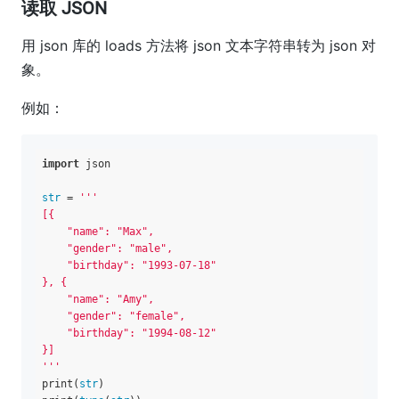
读取 JSON
用 json 库的 loads 方法将 json 文本字符串转为 json 对
象。
例如：
import
 json

str
 = 
'''

[{

    "name": "Max",

    "gender": "male",

    "birthday": "1993-07-18"

}, {

    "name": "Amy",

    "gender": "female",

    "birthday": "1994-08-12"

}]

'''
print(
str
)
