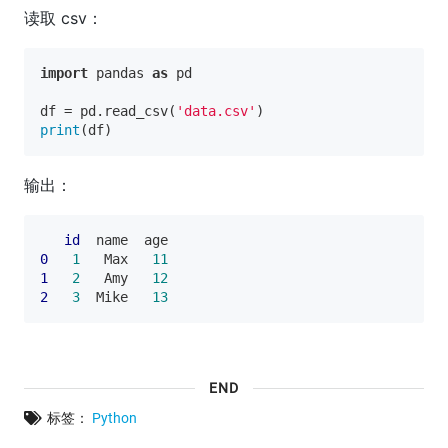
读取 csv：
import
 pandas 
as
 pd  

df = pd.read_csv(
'data.csv'
print
输出：
id
0
1
   Max   
11
1
2
   Amy   
12
2
3
  Mike   
13
END
标签：
Python