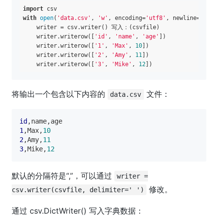
import
with
open
(
'data.csv'
, 
'w'
, encoding=
'utf8'
, newline=
''
) 
a
    writer = csv.writer() 写入：(csvfile)

    writer.writerow([
'id'
, 
'name'
, 
'age'
])

    writer.writerow([
'1'
, 
'Max'
, 
10
])

    writer.writerow([
'2'
, 
'Amy'
, 
11
])

    writer.writerow([
'3'
, 
'Mike'
, 
12
将输出一个包含以下内容的
文件：
data.csv
id
1
,Max,
10
2
,Amy,
11
3
,Mike,
12
默认的分隔符是“,”，可以通过
writer =
修改。
csv.writer(csvfile, delimiter=' ')
通过 csv.DictWriter() 写入字典数据：