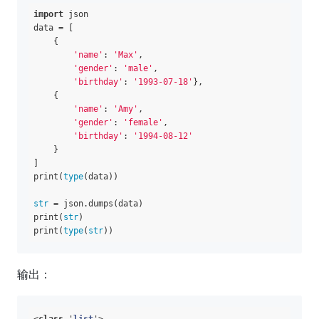
import
 json

data = [

    {

'name'
: 
'Max'
,

'gender'
: 
'male'
, 

'birthday'
: 
'1993-07-18'
}, 

    {

'name'
: 
'Amy'
, 

'gender'
: 
'female'
, 

'birthday'
: 
'1994-08-12'
    }

]

print(
type
(data))

str
 = json.dumps(data)

print(
str
)

print(
type
(
str
输出：