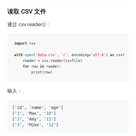
读取 CSV 文件
通过 csv.reader()：
import
 csv  

with
open
(
'data.csv'
, 
'r'
, encoding=
'utf-8'
) 
as
 csvfile:  
    reader = csv.reader(csvfile)  

for
 row 
in
 reader:  

输入：
['id', 'name', 'age']

['
1
', 'Max', '
10
']

['
2
', 'Amy', '
11
']

['
3
', 'Mike', '
12