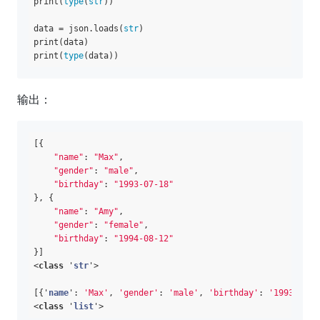
print(
type
(
str
))

data = json.loads(
str
)

print(data)

print(
type
输出：
[{

"name"
: 
"Max"
,

"gender"
: 
"male"
,

"birthday"
: 
"1993-07-18"
}, {

"name"
: 
"Amy"
,

"gender"
: 
"female"
,

"birthday"
: 
"1994-08-12"
}]

<
class
 '
str
'>

[{'
name
':
'Max'
, 
'gender'
: 
'male'
, 
'birthday'
: 
'1993-07-1
<
class
 '
list