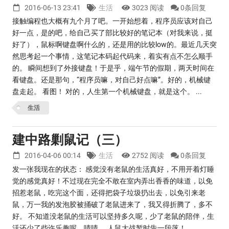
2016-06-13 23:41
生活
3023 阅读
0条回复
接触编程也大概有九个月了吧。一开始想着，程序员应该对自己
好一点，是的吧，给自己买了部比较好的笔记本（对我来说，挺
好了），鼠标啊键盘啊什么的，还是用的比较low的。最近几天突
然思考起一个事情，这笔记本码起代码来，着实有点不怎么顺手
的。 瞬间想到了外接键盘！于是乎，端午节的假期，两天时间在
看键盘。还是那句，“程序员嘛，对自己好点嘛”。好的，机械键
盘走起。 看图！ 对的，人生第一个机械键盘，就是这个。 ...
生活
建中路剿鼠记（三）
2016-04-06 00:14
生活
2752 阅读
0条回复
发一张我现在的状态： 感觉没有老鼠的生活真好，不用开着灯睡
觉的感觉真好！不过现在完全不敢在室内弄出香香的味道，以免
招惹老鼠，吃完这个面，还得把袋子垃圾扔出去，以免引来老
鼠，万一我的发泡胶被捅破了老鼠进来了，我又得折腾了，多不
好。 不知道没老鼠的生活可以坚持多久呢，少了老鼠的陪伴，生
活还少了些许乐趣呢。啧啧……人鼠大战暂时告一段落！