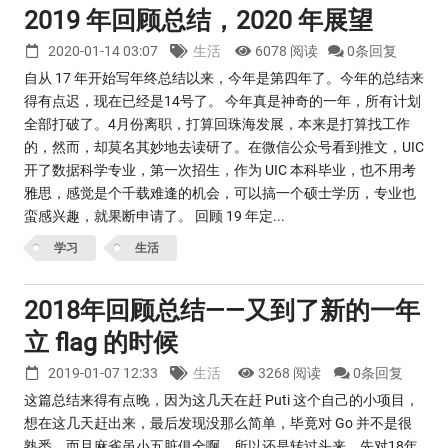
2019 年回顾总结，2020 年展望
2020-01-14 03:07
生活
6078 阅读
0条回复
自从 17 年开始写年终总结以来，今年是第四年了。今年的总结来
得有点迟，现在已经是14号了。 今年真是神奇的一年，所有计划
全部打破了。4月份离职，打算回珠海发展，本来是打算找工作
的，然而，却莫名其妙地去读研了。在微信公众号看到推文，UIC
开了数据科学专业，第一次招生，作为 UIC 本科毕业，也不用考
雅思，感觉是个千载难逢的机会，可以搞一个硕士学历，专业也
蛮感兴趣，就果断申请了。 回顾 19 年定...
学习
生活
2018年回顾总结——又到了新的一年
立 flag 的时候
2019-01-07 12:33
生活
3268 阅读
0条回复
这篇总结来得有点晚，因为这几天在赶 Puti 这个自己的小项目，
想在这几天赶出来，最后发现没那么简单，毕竟对 Go 并不是很
熟悉，而且麻雀虽小五脏俱全啊。所以还是转过头来，先对18年