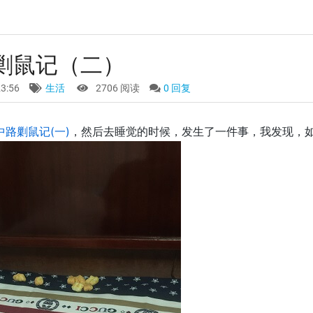
剿鼠记（二）
23:56
生活
2706 阅读
0 回复
中路剿鼠记(一)
，然后去睡觉的时候，发生了一件事，我发现，