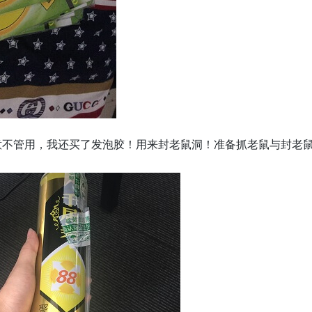
意不管用，我还买了发泡胶！用来封老鼠洞！准备抓老鼠与封老
！