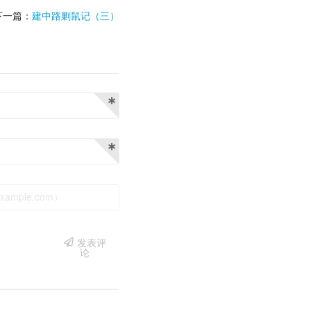
下一篇：
建中路剿鼠记（三）
发表评
论