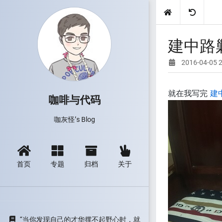
建中路
2016-04-05 
就在我写完
建
咖啡与代码
咖灰怪’s Blog
首页
专题
归档
关于
“当你发现自己的才华撑不起野心时，就