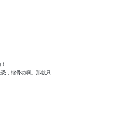
的！
级恐，缩骨功啊。那就只