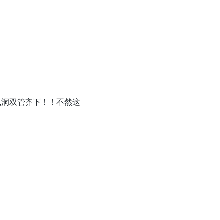
鼠洞双管齐下！！不然这