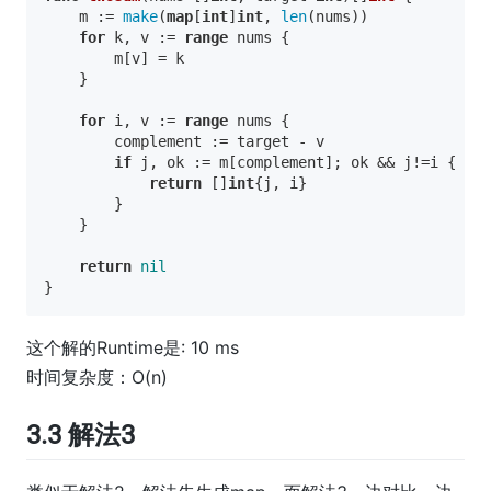
    m := 
make
(
map
[
int
]
int
, 
len
(nums))

for
 k, v := 
range
 nums {

        m[v] = k

    }

for
 i, v := 
range
 nums {

        complement := target - v

if
 j, ok := m[complement]; ok && j!=i {

return
 []
int
{j, i}

        }

    }

return
nil
这个解的Runtime是: 10 ms
时间复杂度：
O(n)
3.3 解法3