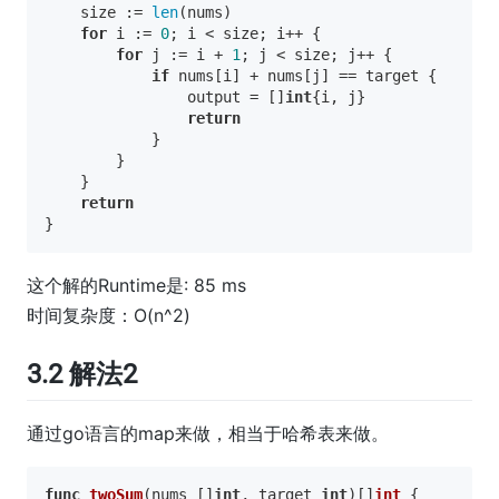
    size := 
len
(nums)

for
 i := 
0
; i < size; i++ {

for
 j := i + 
1
; j < size; j++ {

if
 nums[i] + nums[j] == target {

                output = []
int
{i, j}

return
            }

        }

    }

return
这个解的Runtime是: 85 ms
时间复杂度：
O(n^2)
3.2 解法2
通过go语言的map来做，相当于哈希表来做。
func
twoSum
(nums []
int
, target 
int
)
[]
int
 {
