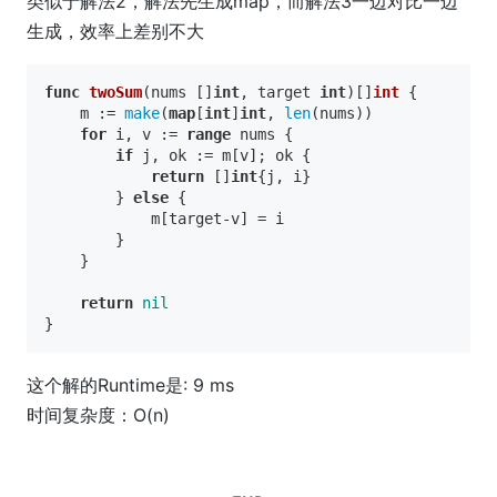
类似于解法2，解法先生成map，而解法3一边对比一边
生成，效率上差别不大
func
twoSum
(nums []
int
, target 
int
)
[]
int
 {

    m := 
make
(
map
[
int
]
int
, 
len
(nums))

for
 i, v := 
range
 nums {

if
 j, ok := m[v]; ok {

return
 []
int
{j, i}

        } 
else
 {

            m[target-v] = i

        }

    }

return
nil
这个解的Runtime是: 9 ms
时间复杂度：
O(n)