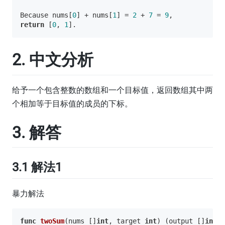
Because nums[
0
] + nums[
1
] = 
2
 + 
7
 = 
9
return
 [
0
, 
1
2. 中文分析
给予一个包含整数的数组和一个目标值，返回数组其中两
个相加等于目标值的成员的下标。
3. 解答
3.1 解法1
暴力解法
func
twoSum
(nums []
int
, target 
int
)
(output []
int
)
 