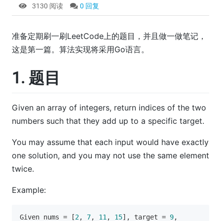
3130 阅读
0 回复
准备定期刷一刷LeetCode上的题目，并且做一做笔记，
这是第一篇。算法实现将采用Go语言。
1. 题目
Given an array of integers, return indices of the two
numbers such that they add up to a specific target.
You may assume that each input would have exactly
one solution, and you may not use the same element
twice.
Example:
Given nums = [
2
, 
7
, 
11
, 
15
], target = 
9
,
